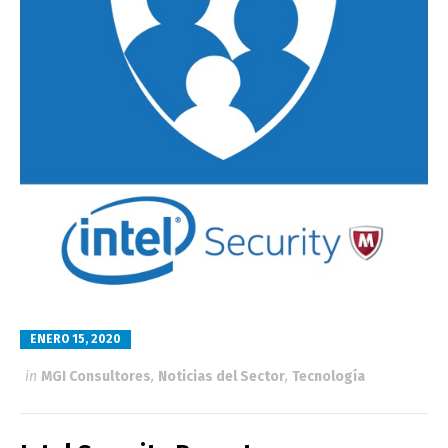
ENERO 15, 2020
in
MGI Consultores
,
Noticias del Sector
,
Tecnología